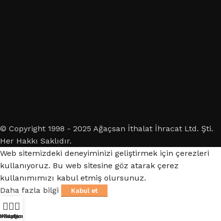
© Copyright 1998 - 2025 Ağaçsan İthalat İhracat Ltd. Şti.
Her Hakkı Saklıdır.
Web sitemizdeki deneyiminizi geliştirmek için çerezleri
kullanıyoruz. Bu web sitesine göz atarak çerez
kullanımımızı kabul etmiş olursunuz.
Daha fazla bilgi
Kabul et
a Sayfa
Hesabım
Kategoriler