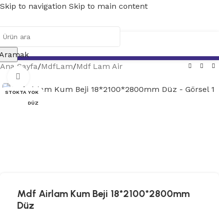
Skip to navigation
Skip to main content
Aramak
Ana Sayfa
/
MdfLam
/
Mdf Lam Air
Tam ekran
STOKTA YOK
DÜZ
Mdf Airlam Kum Beji 18*2100*2800mm
Düz