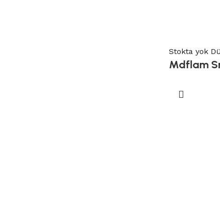
Stokta yok
D
Mdflam S