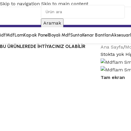
Skip to navigation
Skip to main content
Aramak
df
MdfLam
Kapak Panel
Boyalı Mdf
Sunta
Kenar Bantları
Aksesuar
BU ÜRÜNLEREDE İHTİYACINIZ OLABİLİR
Ana Sayfa
/
M
Stokta yok
Hi
Tam ekran