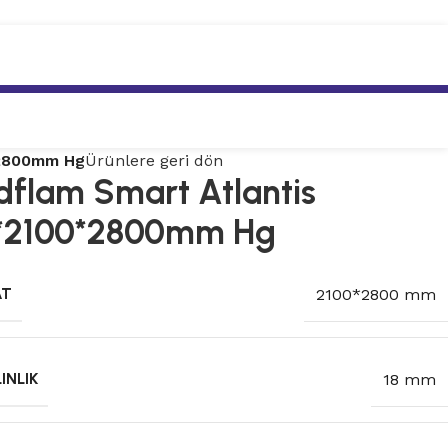
*2800mm Hg
Ürünlere geri dön
flam Smart Atlantis
*2100*2800mm Hg
AT
2100*2800 mm
INLIK
18 mm