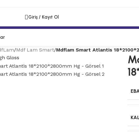
Giriş / Kayıt Ol
lar
dfLam
/
Mdf Lam Smart
/
Mdflam Smart Atlantis 18*2100
Md
gh Gloss
18
EB
KAL