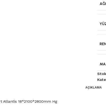
AĞI
YÜ
RE
MA
Stok
Kate
AÇIKLAMA
t Atlantis 18*2100*2800mm Hg