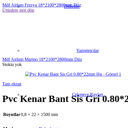
Mdf Airlam Frezya 18*2100*2800mm Düz
Dübeller
Ürünlere geri dön
Yapıştırıcılar
Mdf Airlam Marmo 18*2100*2800mm Düz
Stokta yok
Tam ekran
Çekmece Rayları
Pvc Kenar Bant Sis Gri 0.80
Boyutlar
0,8 × 22 × 1500 mm