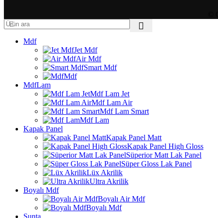
© C
Mdf
Jet Mdf
Air Mdf
Smart Mdf
Mdf
MdfLam
Mdf Lam Jet
Mdf Lam Air
Mdf Lam Smart
Mdf Lam
Kapak Panel
Kapak Panel Matt
Kapak Panel High Gloss
Süperior Matt Lak Panel
Süper Gloss Lak Panel
Lüx Akrilik
Ultra Akrilik
Boyalı Mdf
Boyalı Air Mdf
Boyalı Mdf
Sunta