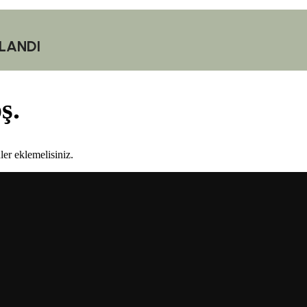
LANDI
ş.
er eklemelisiniz.