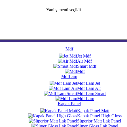
Yanlış menü seçildi
Mdf
Jet Mdf
Air Mdf
Smart Mdf
Mdf
MdfLam
Mdf Lam Jet
Mdf Lam Air
Mdf Lam Smart
Mdf Lam
Kapak Panel
Kapak Panel Matt
Kapak Panel High Gloss
Süperior Matt Lak Panel
Süper Gloss Lak Panel