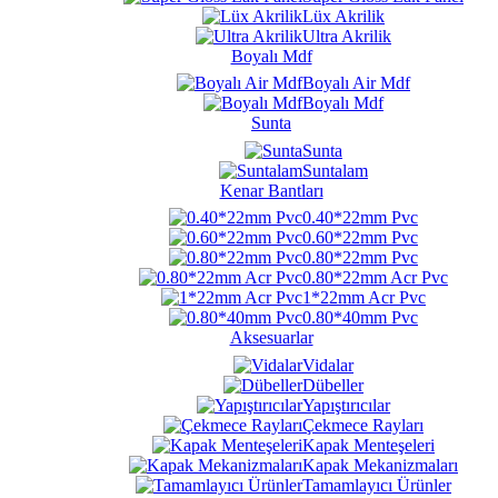
Lüx Akrilik
Ultra Akrilik
Boyalı Mdf
Boyalı Air Mdf
Boyalı Mdf
Sunta
Sunta
Suntalam
Kenar Bantları
0.40*22mm Pvc
0.60*22mm Pvc
0.80*22mm Pvc
0.80*22mm Acr Pvc
1*22mm Acr Pvc
0.80*40mm Pvc
Aksesuarlar
Vidalar
Dübeller
Yapıştırıcılar
Çekmece Rayları
Kapak Menteşeleri
Kapak Mekanizmaları
Tamamlayıcı Ürünler