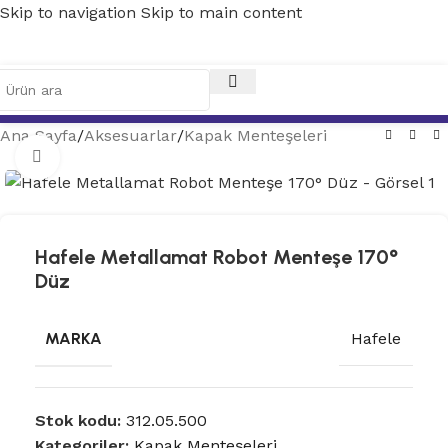
Skip to navigation
Skip to main content
Ana Sayfa
/
Aksesuarlar
/
Kapak Menteşeleri
Tam ekran
Hafele Metallamat Robot Menteşe 170°
Düz
MARKA
Hafele
Stok kodu:
312.05.500
Kategoriler:
Kapak Menteşeleri